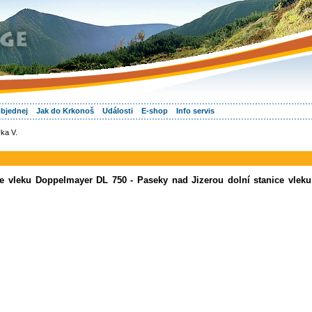
objednej
Jak do Krkonoš
Události
E-shop
Info servis
ka V.
ce vleku Doppelmayer DL 750 - Paseky nad Jizerou dolní stanice vleku