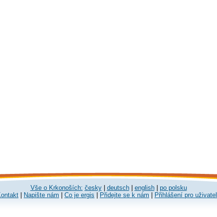
Vše o Krkonoších:
česky
|
deutsch
|
english
|
po polsku
ontakt
|
Napište nám
|
Co je ergis
|
Přidejte se k nám
|
Přihlášení pro uživate