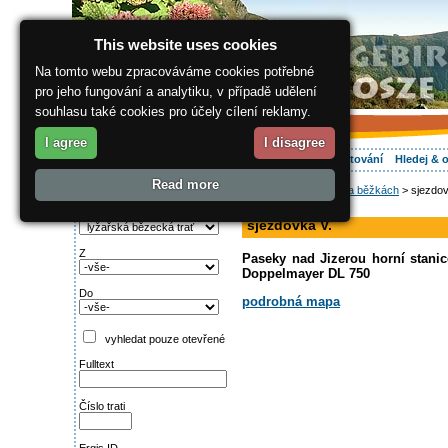
This website uses cookies
Na tomto webu zpracováváme cookies potřebné
pro jeho fungování a analytiku, v případě udělení
souhlasu také cookies pro účely cílení reklamy.
I agree
I disagree
O regionu
Aktivně
Relax
Vaše dovolená
Ubytování
Hledej & 
Read more
ergis.cz
>
Aktivně
>
Na běžkách
> sjezdov
Najděte si:
sjezdovka
Typ trati
sjezdovka V.
Z
Paseky nad Jizerou horní stani
Doppelmayer DL 750
Do
podrobná mapa
vyhledat pouze otevřené
Fulltext
Číslo trati