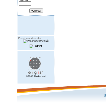
Ergis ID
Počet návštevníků
©2008 Mediapool
K