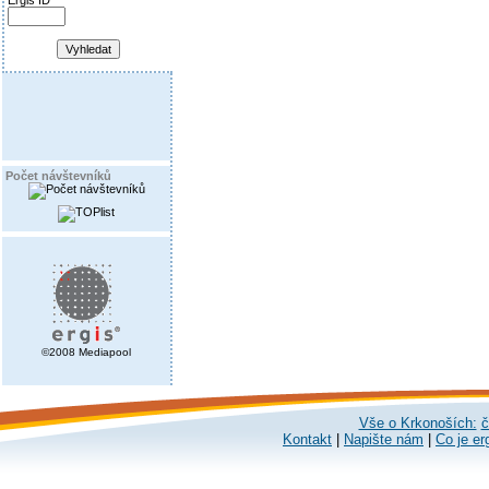
Ergis ID
Počet návštevníků
©2008 Mediapool
Vše o Krkonoších:
č
Kontakt
|
Napište nám
|
Co je er