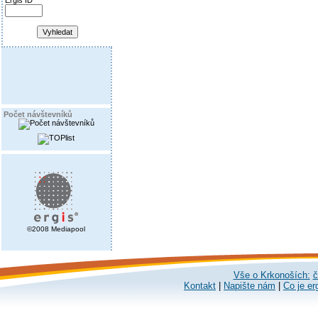
Ergis ID
Počet návštevníků
©2008 Mediapool
Vše o Krkonoších:
č
Kontakt
|
Napište nám
|
Co je er