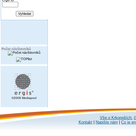
Ergis ID
Počet návštevníků
©2008 Mediapool
Vše o Krkonoších:
č
Kontakt
|
Napište nám
|
Co je er