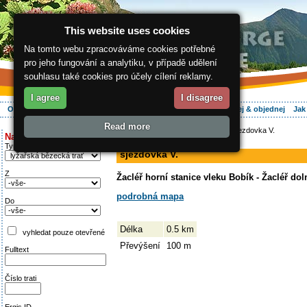
This website uses cookies
Na tomto webu zpracováváme cookies potřebné
pro jeho fungování a analytiku, v případě udělení
souhlasu také cookies pro účely cílení reklamy.
I agree
I disagree
O regionu
Aktivně
Relax
Vaše dovolená
Ubytování
Hledej & objednej
Jak
Read more
ergis.cz
>
Aktivně
>
Na běžkách
> sjezdovka V.
Najděte si:
sjezdovka
Typ trati
sjezdovka V.
Z
Žacléř horní stanice vleku Bobík - Žacléř dol
podrobná mapa
Do
Délka
0.5 km
vyhledat pouze otevřené
Převýšení
100 m
Fulltext
Číslo trati