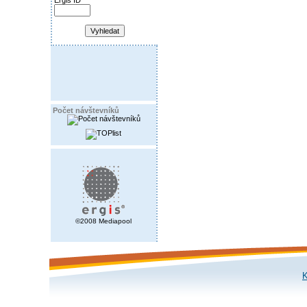
Ergis ID
Počet návštevníků
©2008 Mediapool
K