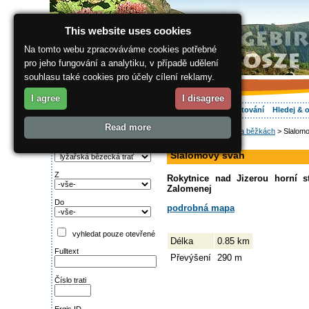
This website uses cookies
Na tomto webu zpracováváme cookies potřebné
pro jeho fungování a analytiku, v případě udělení
souhlasu také cookies pro účely cílení reklamy.
I agree
I disagree
O regionu
Aktivně
Relax
Vaše dovolená
Ubytování
Hledej & 
Read more
ergis.cz
>
Aktivně
>
Na běžkách
> Slalom
Najděte si:
sjezdovka
Typ trati
Slalomový svah
Z
Rokytnice nad Jizerou horní s
Zalomenej
Do
podrobná mapa
vyhledat pouze otevřené
Délka
0.85 km
Fulltext
Převýšení
290 m
Číslo trati