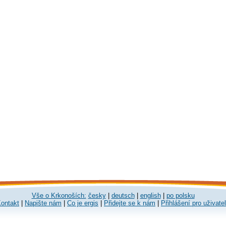
Vše o Krkonoších:
česky
|
deutsch
|
english
|
po polsku
ontakt
|
Napište nám
|
Co je ergis
|
Přidejte se k nám
|
Přihlášení pro uživate