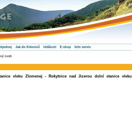
objednej
Jak do Krkonoš
Události
E-shop
Info servis
ový svah
tanice vleku Zlomenej - Rokytnice nad Jizerou dolní stanice vleku