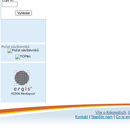
Ergis ID
Počet návštevníků
©2008 Mediapool
Vše o Krkonoších:
č
Kontakt
|
Napište nám
|
Co je er