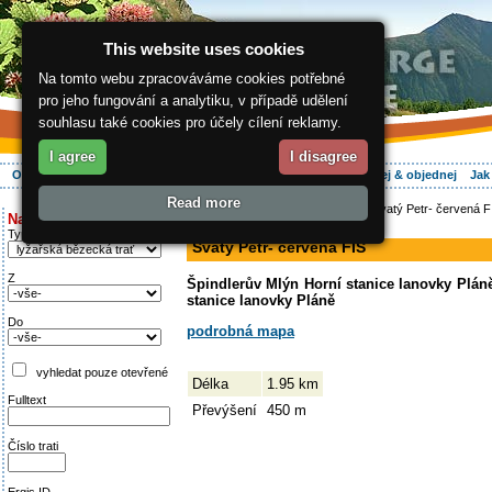
This website uses cookies
Na tomto webu zpracováváme cookies potřebné
pro jeho fungování a analytiku, v případě udělení
souhlasu také cookies pro účely cílení reklamy.
I agree
I disagree
O regionu
Aktivně
Relax
Vaše dovolená
Ubytování
Hledej & objednej
Jak
Read more
ergis.cz
>
Aktivně
>
Na běžkách
> Svatý Petr- červená F
Najděte si:
sjezdovka
Typ trati
Svatý Petr- červená FIS
Z
Špindlerův Mlýn Horní stanice lanovky Pláně
stanice lanovky Pláně
Do
podrobná mapa
vyhledat pouze otevřené
Délka
1.95 km
Fulltext
Převýšení
450 m
Číslo trati