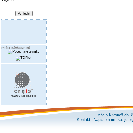
Ergis ID
Počet návštevníků
©2008 Mediapool
Vše o Krkonoších:
č
Kontakt
|
Napište nám
|
Co je er