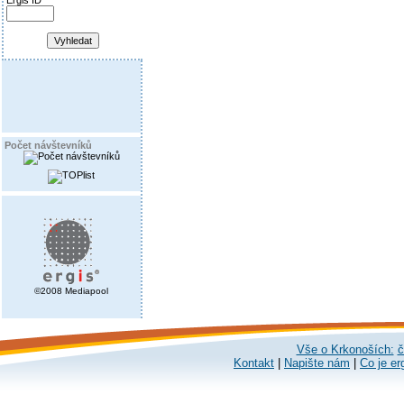
Ergis ID
Počet návštevníků
©2008 Mediapool
Vše o Krkonoších:
č
Kontakt
|
Napište nám
|
Co je er