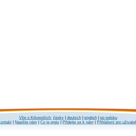
Vše o Krkonoších:
česky
|
deutsch
|
english
|
po polsku
ontakt
|
Napište nám
|
Co je ergis
|
Přidejte se k nám
|
Přihlášení pro uživate