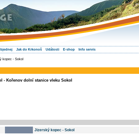
objednej
Jak do Krkonoš
Události
E-shop
Info servis
ý kopec - Sokol
l - Kořenov dolní stanice vleku Sokol
Jizerský kopec - Sokol