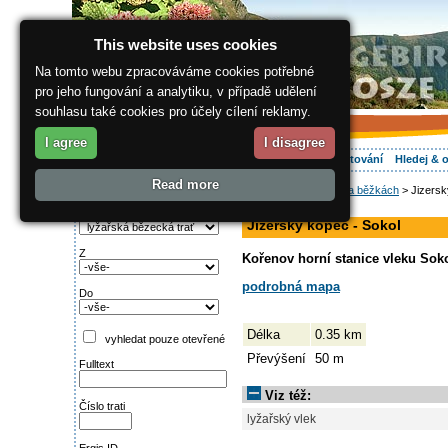
This website uses cookies
Na tomto webu zpracováváme cookies potřebné
pro jeho fungování a analytiku, v případě udělení
souhlasu také cookies pro účely cílení reklamy.
I agree
I disagree
O regionu
Aktivně
Relax
Vaše dovolená
Ubytování
Hledej & 
Read more
ergis.cz
>
Aktivně
>
Na běžkách
> Jizersk
Najděte si:
sjezdovka
Typ trati
Jizerský kopec - Sokol
Z
Kořenov horní stanice vleku Soko
podrobná mapa
Do
Délka
0.35 km
vyhledat pouze otevřené
Převýšení
50 m
Fulltext
Viz též:
Číslo trati
lyžařský vlek