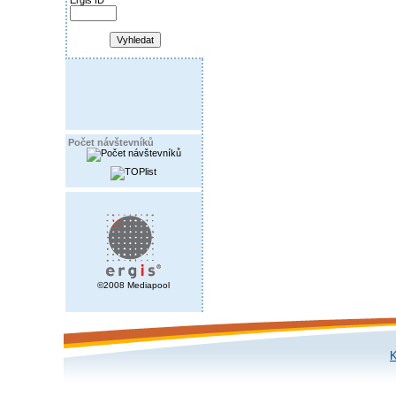
Ergis ID
Počet návštevníků
©2008 Mediapool
K