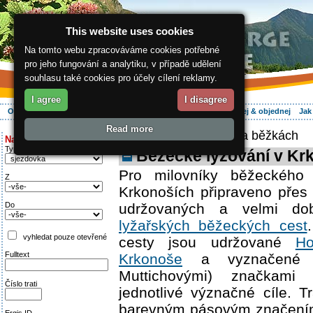
This website uses cookies
Na tomto webu zpracováváme cookies potřebné
pro jeho fungování a analytiku, v případě udělení
souhlasu také cookies pro účely cílení reklamy.
I agree
I disagree
O regionu
Aktivně
Relax
Vaše dovolená
Ubytování
Hledej & objednej
Jak
Read more
ergis.cz
>
Aktivně
> Na běžkách
Najděte si:
Typ trati
Běžecké lyžování v Kr
Pro milovníky běžeckého 
Z
Krkonoších připraveno přes
Do
udržovaných a velmi do
lyžařských běžeckých cest
vyhledat pouze otevřené
cesty jsou udržované
Ho
Fulltext
Krkonoše
a vyznačené n
Muttichovými) značkami s
Číslo trati
jednotlivé význačné cíle. T
barevným pásovým značením