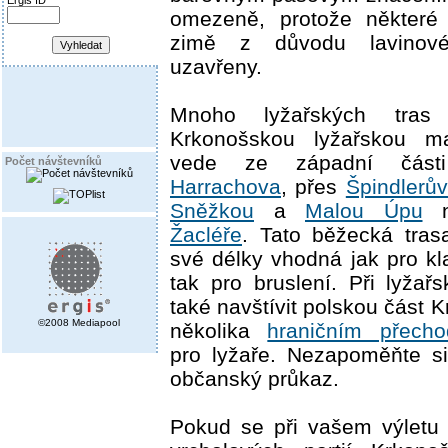
Ergis ID
omezeně, protože některé
zimě z důvodu lavinové
uzavřeny.
Mnoho lyžařských tras
Krkonošskou lyžařskou mag
vede ze západní část
Počet návštevníků
Harrachova
, přes
Špindlerů
Sněžkou
a
Malou Úpu
n
Žacléře
. Tato běžecká tras
své délky vhodná jak pro kl
tak pro bruslení. Při lyžař
také navštívit polskou část K
©2008 Mediapool
několika
hraničním přech
pro lyžaře. Nezapoměňte s
občanský průkaz.
Pokud se při vašem výletu