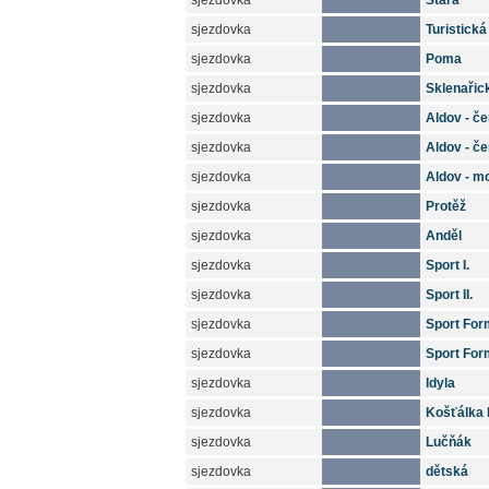
sjezdovka
Stará
sjezdovka
Turistická
sjezdovka
Poma
sjezdovka
Sklenařic
sjezdovka
Aldov - če
sjezdovka
Aldov - če
sjezdovka
Aldov - m
sjezdovka
Protěž
sjezdovka
Anděl
sjezdovka
Sport I.
sjezdovka
Sport II.
sjezdovka
Sport Formá
sjezdovka
Sport Form
sjezdovka
Idyla
sjezdovka
Košťálka I.,
sjezdovka
Lučňák
sjezdovka
dětská