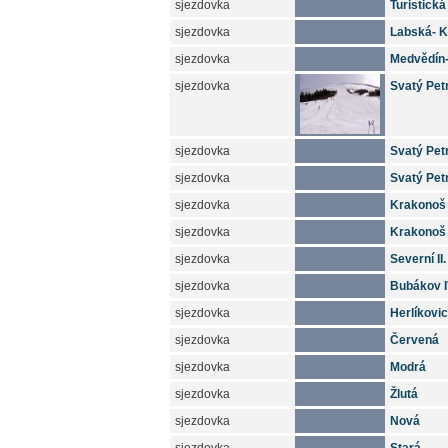
sjezdovka
Turistická
sjezdovka
Labská- 
sjezdovka
Medvědín
sjezdovka
Svatý Petr
sjezdovka
Svatý Petr
sjezdovka
Svatý Petr
sjezdovka
Krakonoš 
sjezdovka
Krakonoš I
sjezdovka
Severní II.
sjezdovka
Bubákov I
sjezdovka
Herlíkovi
sjezdovka
Červená
sjezdovka
Modrá
sjezdovka
Žlutá
sjezdovka
Nová