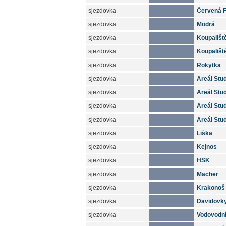
sjezdovka
Červená F
sjezdovka
Modrá
sjezdovka
Koupaliště
sjezdovka
Koupaliště 
sjezdovka
Rokytka
sjezdovka
Areál Stud
sjezdovka
Areál Stud
sjezdovka
Areál Stud
sjezdovka
Areál Stud
sjezdovka
Liška
sjezdovka
Kejnos
sjezdovka
HSK
sjezdovka
Macher
sjezdovka
Krakonoš
sjezdovka
Davidovk
sjezdovka
Vodovodn