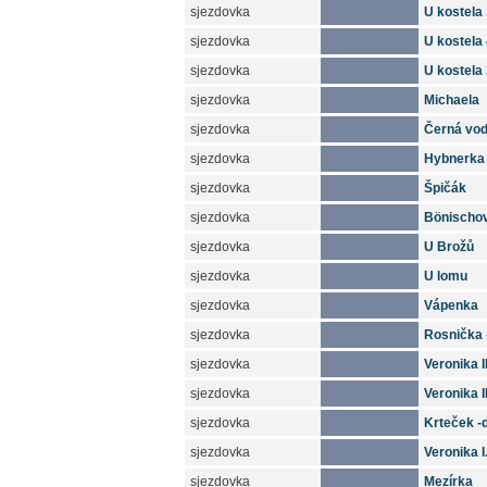
sjezdovka
U kostela
sjezdovka
U kostela
sjezdovka
U kostela
sjezdovka
Michaela
sjezdovka
Černá vo
sjezdovka
Hybnerka
sjezdovka
Špičák
sjezdovka
Bönischo
sjezdovka
U Brožů
sjezdovka
U lomu
sjezdovka
Vápenka
sjezdovka
Rosnička 
sjezdovka
Veronika II
sjezdovka
Veronika II
sjezdovka
Krteček -
sjezdovka
Veronika I
sjezdovka
Mezírka