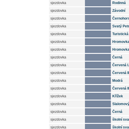
sjezdovka
Rodinná
sjezdovka
Závodní
sjezdovka
Černohor
sjezdovka
Svatý Pet
sjezdovka
Turistická
sjezdovka
Hromovka 
sjezdovka
Hromovka 
sjezdovka
Černá
sjezdovka
Červená I.
sjezdovka
Červená II
sjezdovka
Modrá
sjezdovka
Červená II
sjezdovka
Křížek
sjezdovka
Slalomov
sjezdovka
Černá
sjezdovka
školní sva
sjezdovka
školní svah