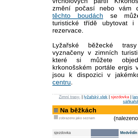
vrcholových partií Krkon
změní počasí nebo vám do
těchto boudách
se můžet
turistické třídě ubytovat 
rezervace.
Lyžařské běžecké tras
vyznačeny v zimních turis
které si můžete obje
krkonošském portále ergis
jsou k dispozici v jakémk
centru
.
Zimní trasy-
|
lyžařský vlek
|
sjezdovka
|
la
sáňkařs
Na běžkách
(nalezeno
zobrazeno jako seznam
sjezdovka
Medvědín 