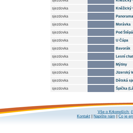
sjezdovka
Kněžický 
sjezdovka
Kněžický v
sjezdovka
Panoram
sjezdovka
Morávka
sjezdovka
Pod Štěp
sjezdovka
U Čápa
sjezdovka
Bavorák
sjezdovka
Lesní cha
sjezdovka
Mýtiny
sjezdovka
Jizerský 
sjezdovka
Dětská sj
sjezdovka
Špička (L
Vše o Krkonoších:
č
Kontakt
|
Napište nám
|
Co je er