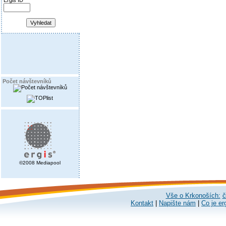
Ergis ID
Počet návštevníků
©2008 Mediapool
Vše o Krkonoších:
č
Kontakt
|
Napište nám
|
Co je er