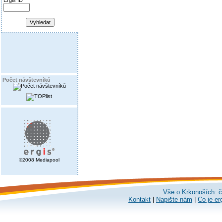
Ergis ID
Počet návštevníků
©2008 Mediapool
Vše o Krkonoších:
č
Kontakt
|
Napište nám
|
Co je er