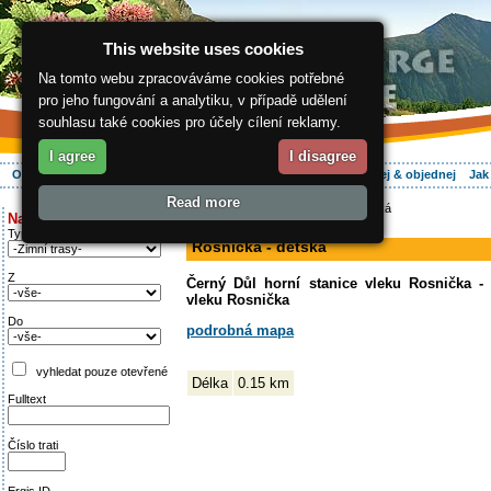
This website uses cookies
Na tomto webu zpracováváme cookies potřebné
pro jeho fungování a analytiku, v případě udělení
souhlasu také cookies pro účely cílení reklamy.
I agree
I disagree
O regionu
Aktivně
Relax
Vaše dovolená
Ubytování
Hledej & objednej
Jak
Read more
ergis.cz
>
Aktivně
> Rosnička - dětská
Najděte si:
sjezdovka
Typ trati
Rosnička - dětská
Z
Černý Důl horní stanice vleku Rosnička - 
vleku Rosnička
Do
podrobná mapa
vyhledat pouze otevřené
Délka
0.15 km
Fulltext
Číslo trati