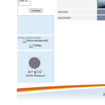
Ergis ID
lanovka
sjezdovka
Počet návštevníků
©2008 Mediapool
K