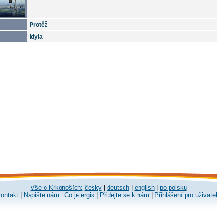
Protěž
Idyla
Vše o Krkonoších:
česky
|
deutsch
|
english
|
po polsku
ontakt
|
Napište nám
|
Co je ergis
|
Přidejte se k nám
|
Přihlášení pro uživate