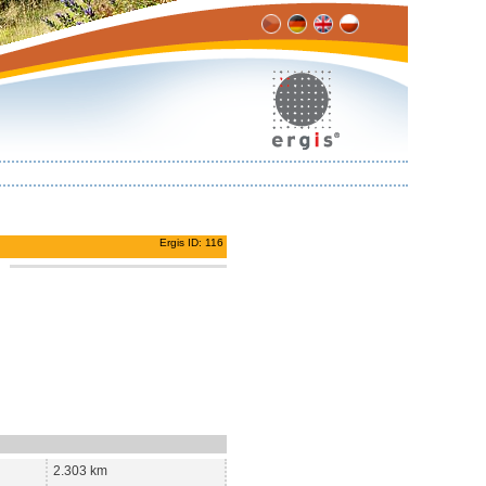
Ergis ID: 116
2.303 km