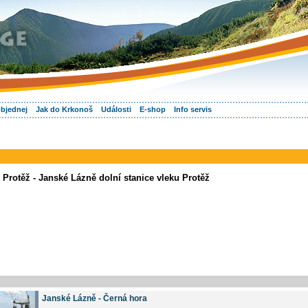
objednej
Jak do Krkonoš
Události
E-shop
Info servis
 Protěž - Janské Lázně dolní stanice vleku Protěž
Janské Lázně - Černá hora