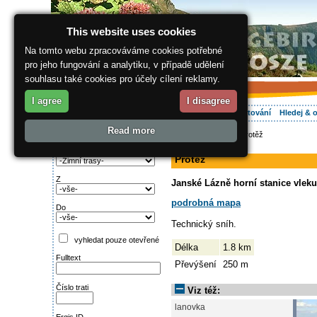
This website uses cookies
Na tomto webu zpracováváme cookies potřebné
pro jeho fungování a analytiku, v případě udělení
souhlasu také cookies pro účely cílení reklamy.
I agree
I disagree
O regionu
Aktivně
Relax
Vaše dovolená
Ubytování
Hledej & 
Read more
ergis.cz
>
Aktivně
> Protěž
Najděte si:
sjezdovka
Typ trati
Protěž
Z
Janské Lázně horní stanice vleku
podrobná mapa
Do
Technický sníh.
vyhledat pouze otevřené
Délka
1.8 km
Fulltext
Převýšení
250 m
Číslo trati
Viz též:
lanovka