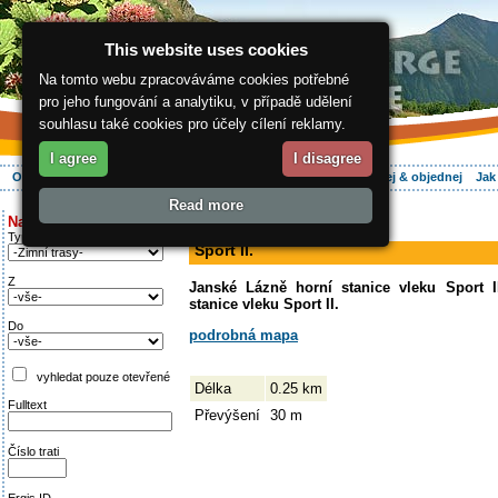
This website uses cookies
Na tomto webu zpracováváme cookies potřebné
pro jeho fungování a analytiku, v případě udělení
souhlasu také cookies pro účely cílení reklamy.
I agree
I disagree
O regionu
Aktivně
Relax
Vaše dovolená
Ubytování
Hledej & objednej
Jak
Read more
ergis.cz
>
Aktivně
> Sport II.
Najděte si:
sjezdovka
Typ trati
Sport II.
Z
Janské Lázně horní stanice vleku Sport I
stanice vleku Sport II.
Do
podrobná mapa
vyhledat pouze otevřené
Délka
0.25 km
Fulltext
Převýšení
30 m
Číslo trati