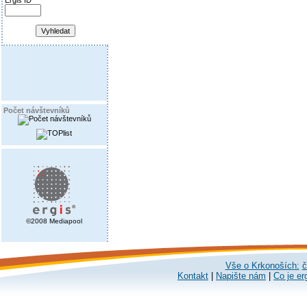
Ergis ID
Počet návštevníků
©2008 Mediapool
Vše o Krkonoších:
č
Kontakt
|
Napište nám
|
Co je er