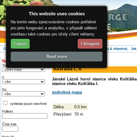
This website uses cookies
Na tomto webu zpracováváme cookies potřebné
pro jeho fungování a analytiku, v případě udělení
souhlasu také cookies pro účely cílení reklamy.
I agree
I disagree
O regionu
Aktivně
Relax
Vaše dovolená
Ubytování
Hledej & objednej
Jak
Read more
ergis.cz
>
Aktivně
> Košťálka I., II.
Najděte si:
sjezdovka
Typ trati
Košťálka I., II.
Z
Janské Lázně horní stanice vleku Košťálka
stanice vleku Košťálka I.
Do
podrobná mapa
vyhledat pouze otevřené
Délka
0.5 km
Fulltext
Převýšení
70 m
Číslo trati