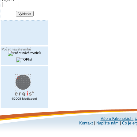
Ergis ID
Počet návštevníků
©2008 Mediapool
Vše o Krkonoších:
č
Kontakt
|
Napište nám
|
Co je er