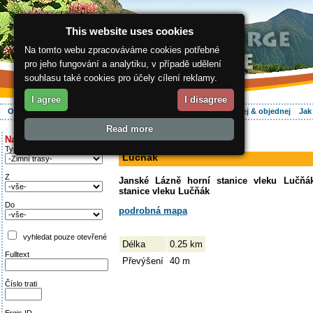
This website uses cookies
Na tomto webu zpracováváme cookies potřebné
pro jeho fungování a analytiku, v případě udělení
souhlasu také cookies pro účely cílení reklamy.
I agree
I disagree
O regionu
Aktivně
Relax
Vaše dovolená
Ubytování
Hledej & objednej
Jak
Read more
ergis.cz
>
Aktivně
> Lučňák
Najděte si:
sjezdovka
Typ trati
Lučňák
Z
Janské Lázně horní stanice vleku Lučňá
stanice vleku Lučňák
Do
podrobná mapa
vyhledat pouze otevřené
Délka
0.25 km
Fulltext
Převýšení
40 m
Číslo trati