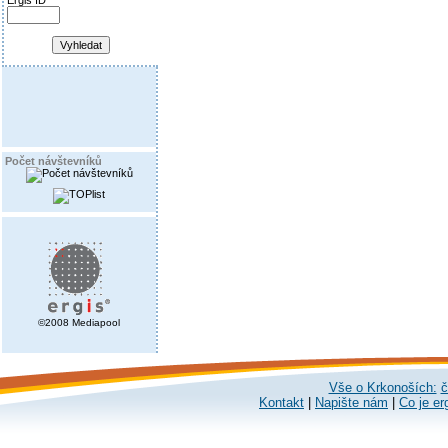
Ergis ID
Počet návštevníků
©2008 Mediapool
Vše o Krkonoších:
č
Kontakt
|
Napište nám
|
Co je er