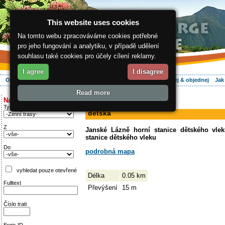
This website uses cookies
Na tomto webu zpracováváme cookies potřebné
pro jeho fungování a analytiku, v případě udělení
souhlasu také cookies pro účely cílení reklamy.
I agree
I disagree
O regionu
Aktivně
Relax
Vaše dovolená
Ubytování
Hledej & objednej
Jak
Read more
ergis.cz
>
Aktivně
> dětská
Najděte si:
sjezdovka
Typ trati
dětská
Z
Janské Lázně horní stanice dětského vle
stanice dětského vleku
Do
podrobná mapa
vyhledat pouze otevřené
Délka
0.05 km
Fulltext
Převýšení
15 m
Číslo trati