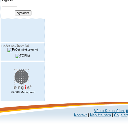
Ergis ID
Počet návštevníků
©2008 Mediapool
Vše o Krkonoších:
č
Kontakt
|
Napište nám
|
Co je er