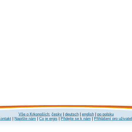
Vše o Krkonoších:
česky
|
deutsch
|
english
|
po polsku
ontakt
|
Napište nám
|
Co je ergis
|
Přidejte se k nám
|
Přihlášení pro uživate