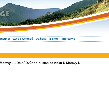
objednej
Jak do Krkonoš
Události
E-shop
Info servis
Moravy I. - Dolní Dvůr dolní stanice vleku U Moravy I.