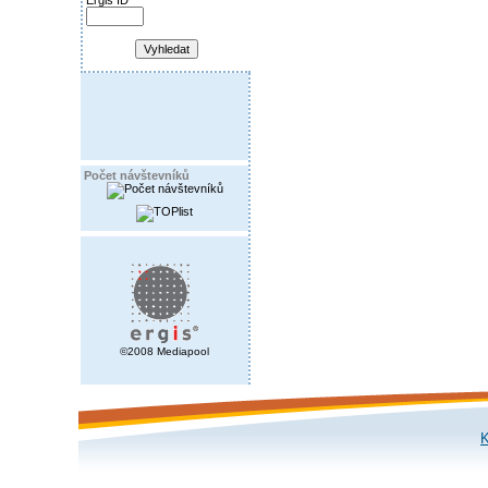
Ergis ID
Počet návštevníků
©2008 Mediapool
K