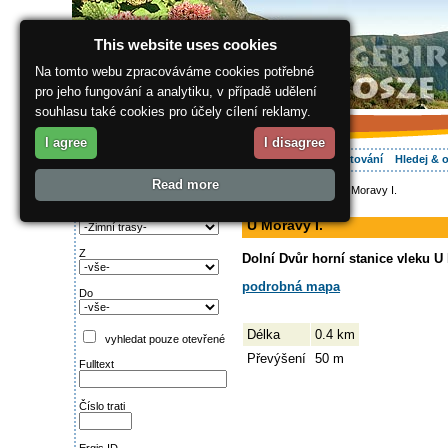
This website uses cookies
Na tomto webu zpracováváme cookies potřebné
pro jeho fungování a analytiku, v případě udělení
souhlasu také cookies pro účely cílení reklamy.
I agree
I disagree
O regionu
Aktivně
Relax
Vaše dovolená
Ubytování
Hledej & 
Read more
ergis.cz
>
Aktivně
> U Moravy I.
Najděte si:
sjezdovka
Typ trati
U Moravy I.
Z
Dolní Dvůr horní stanice vleku U 
podrobná mapa
Do
Délka
0.4 km
vyhledat pouze otevřené
Převýšení
50 m
Fulltext
Číslo trati