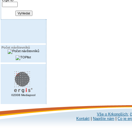
Ergis ID
Počet návštevníků
©2008 Mediapool
Vše o Krkonoších:
č
Kontakt
|
Napište nám
|
Co je er