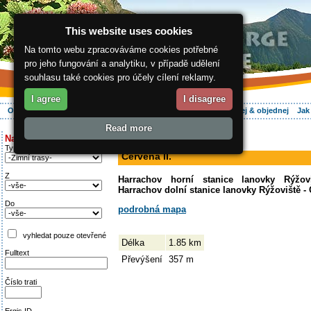
This website uses cookies
Na tomto webu zpracováváme cookies potřebné
pro jeho fungování a analytiku, v případě udělení
souhlasu také cookies pro účely cílení reklamy.
I agree
I disagree
O regionu
Aktivně
Relax
Vaše dovolená
Ubytování
Hledej & objednej
Jak
Read more
ergis.cz
>
Aktivně
> Červená II.
Najděte si:
sjezdovka
Typ trati
Červená II.
Z
Harrachov horní stanice lanovky Rýžov
Harrachov dolní stanice lanovky Rýžoviště -
Do
podrobná mapa
vyhledat pouze otevřené
Délka
1.85 km
Fulltext
Převýšení
357 m
Číslo trati