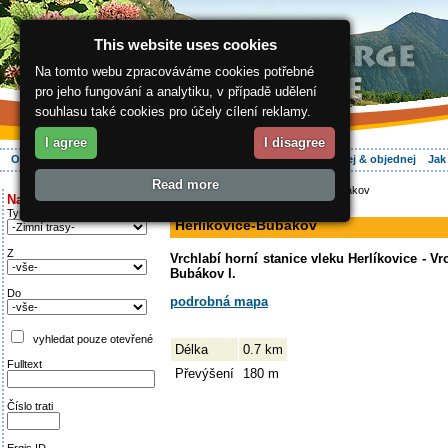
This website uses cookies
Na tomto webu zpracováváme cookies potřebné
pro jeho fungování a analytiku, v případě udělení
souhlasu také cookies pro účely cílení reklamy.
I agree
I disagree
O regionu
Aktivně
Relax
Vaše dovolená
Ubytování
Hledej & objednej
Jak
Read more
ergis.cz
>
Aktivně
> Herlíkovice-Bubákov
Najděte si:
sjezdovka
Typ trati
Herlíkovice-Bubákov
Z
Vrchlabí horní stanice vleku Herlíkovice - Vr
Bubákov I.
Do
podrobná mapa
vyhledat pouze otevřené
Délka
0.7 km
Fulltext
Převýšení
180 m
Číslo trati