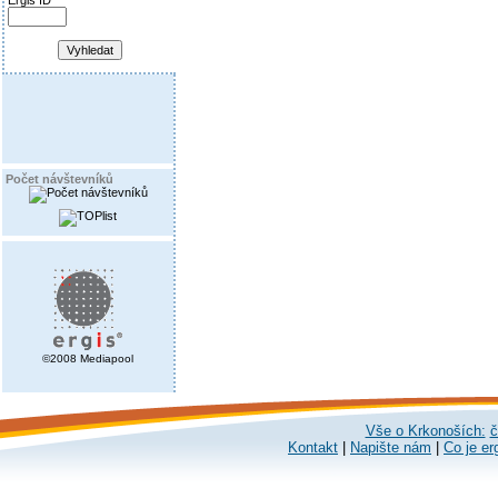
Ergis ID
Počet návštevníků
©2008 Mediapool
Vše o Krkonoších:
č
Kontakt
|
Napište nám
|
Co je er