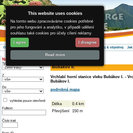
This website uses cookies
Na tomto webu zpracováváme cookies potřebné
pro jeho fungování a analytiku, v případě udělení
souhlasu také cookies pro účely cílení reklamy.
I agree
I disagree
O regionu
Aktivně
Relax
Vaše dovolená
Ubytování
Hledej & objednej
Jak
Read more
ergis.cz
>
Aktivně
> Bubákov II.
Najděte si:
sjezdovka
Typ trati
Bubákov II.
Z
Vrchlabí horní stanice vleku Bubákov I. - Vr
Bubákov I.
Do
podrobná mapa
vyhledat pouze otevřené
Délka
0.4 km
Fulltext
Převýšení
150 m
Číslo trati