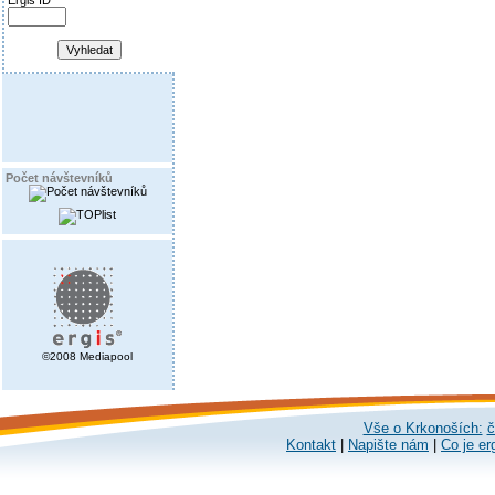
Ergis ID
Počet návštevníků
©2008 Mediapool
Vše o Krkonoších:
č
Kontakt
|
Napište nám
|
Co je er