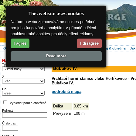
This website uses cookies
Na tomto webu zpracováváme cookies potřebné
pro jeho fungování a analytiku, v případě udělení
souhlasu také cookies pro účely cílení reklamy.
I agree
I disagree
O regionu
Aktivně
Relax
Vaše dovolená
Ubytování
Hledej & objednej
Jak
Read more
ergis.cz
>
Aktivně
> Bubákov IV.
Najděte si:
sjezdovka
Typ trati
Bubákov IV.
Z
Vrchlabí horní stanice vleku Herlíkovice - Vr
Bubákov IV.
Do
podrobná mapa
vyhledat pouze otevřené
Délka
0.85 km
Fulltext
Převýšení
100 m
Číslo trati