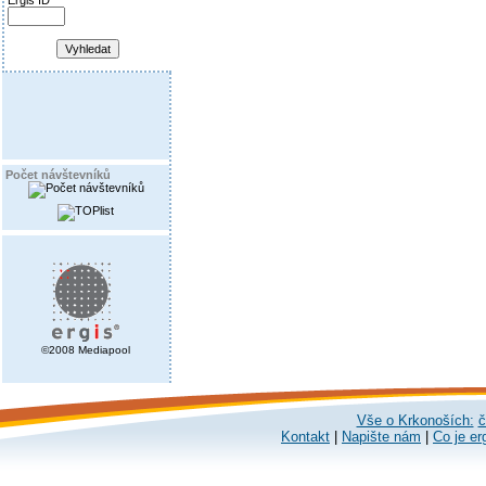
Ergis ID
Počet návštevníků
©2008 Mediapool
Vše o Krkonoších:
č
Kontakt
|
Napište nám
|
Co je er