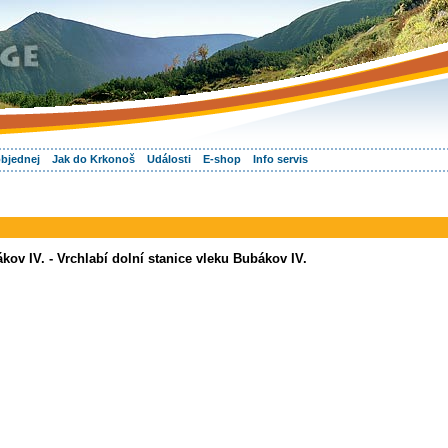
objednej
Jak do Krkonoš
Události
E-shop
Info servis
kov IV. - Vrchlabí dolní stanice vleku Bubákov IV.