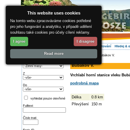
This website uses cookies
Na tomto webu zpracováváme cookies potřebné
pro jeho fungování a analytiku, v případě udělení
souhlasu také cookies pro účely cílení reklamy.
I agree
I disagree
O regionu
Aktivně
Relax
Vaše dovolená
Ubytování
Hledej & 
Read more
ergis.cz
>
Aktivně
> Bubákov V.
Najděte si:
sjezdovka
Typ trati
Bubákov V.
Z
Vrchlabí horní stanice vleku Bubá
podrobná mapa
Do
Délka
0.8 km
vyhledat pouze otevřené
Převýšení
150 m
Fulltext
Číslo trati