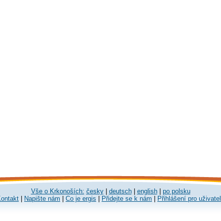
Vše o Krkonoších:
česky
|
deutsch
|
english
|
po polsku
ontakt
|
Napište nám
|
Co je ergis
|
Přidejte se k nám
|
Přihlášení pro uživate