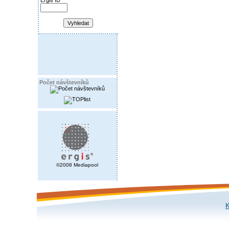
Ergis ID
Počet návštevníků
©2008 Mediapool
K