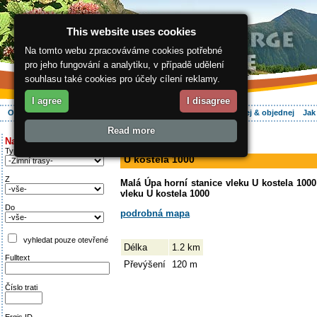
This website uses cookies
Na tomto webu zpracováváme cookies potřebné
pro jeho fungování a analytiku, v případě udělení
souhlasu také cookies pro účely cílení reklamy.
I agree
I disagree
O regionu
Aktivně
Relax
Vaše dovolená
Ubytování
Hledej & objednej
Jak
Read more
ergis.cz
>
Aktivně
> U kostela 1000
Najděte si:
sjezdovka
Typ trati
U kostela 1000
Z
Malá Úpa horní stanice vleku U kostela 1000
vleku U kostela 1000
Do
podrobná mapa
vyhledat pouze otevřené
Délka
1.2 km
Fulltext
Převýšení
120 m
Číslo trati