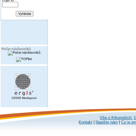
Ergis ID
Počet návštevníků
©2008 Mediapool
Vše o Krkonoších:
č
Kontakt
|
Napište nám
|
Co je er