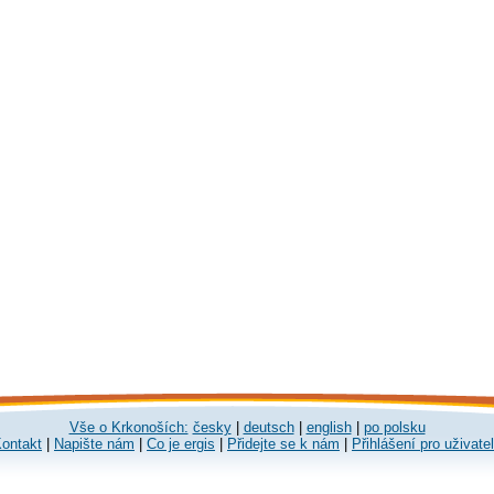
Vše o Krkonoších:
česky
|
deutsch
|
english
|
po polsku
ontakt
|
Napište nám
|
Co je ergis
|
Přidejte se k nám
|
Přihlášení pro uživate