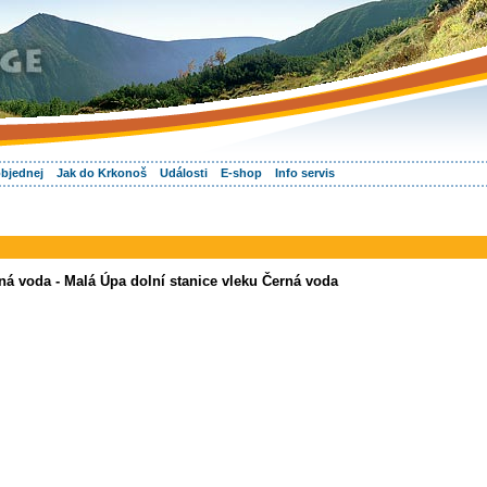
objednej
Jak do Krkonoš
Události
E-shop
Info servis
ná voda - Malá Úpa dolní stanice vleku Černá voda