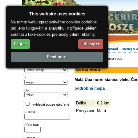
This website uses cookies
Na tomto webu zpracováváme cookies potřebné
pro jeho fungování a analytiku, v případě udělení
souhlasu také cookies pro účely cílení reklamy.
I agree
I disagree
O regionu
Aktivně
Relax
Vaše dovolená
Ubytování
Hledej & 
Read more
ergis.cz
>
Aktivně
> Černá voda
Najděte si:
sjezdovka
Typ trati
Černá voda
Z
Malá Úpa horní stanice vleku Čer
podrobná mapa
Do
Délka
0.2 km
vyhledat pouze otevřené
Převýšení
50 m
Fulltext
Číslo trati