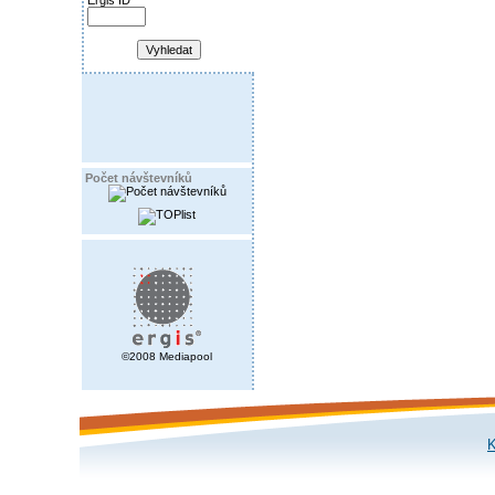
Ergis ID
Počet návštevníků
©2008 Mediapool
K