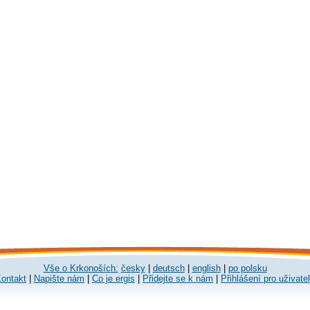
Vše o Krkonoších:
česky
|
deutsch
|
english
|
po polsku
ontakt
|
Napište nám
|
Co je ergis
|
Přidejte se k nám
|
Přihlášení pro uživate