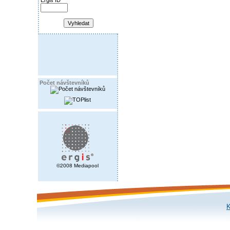
Ergis ID
Počet návštevníků
©2008 Mediapool
K