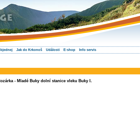
objednej
Jak do Krkonoš
Události
E-shop
Info servis
ozárka - Mladé Buky dolní stanice vleku Buky I.