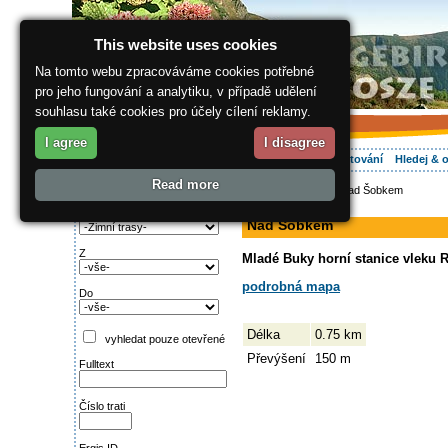
This website uses cookies
Na tomto webu zpracováváme cookies potřebné
pro jeho fungování a analytiku, v případě udělení
souhlasu také cookies pro účely cílení reklamy.
I agree
I disagree
O regionu
Aktivně
Relax
Vaše dovolená
Ubytování
Hledej & 
Read more
ergis.cz
>
Aktivně
> Nad Šobkem
Najděte si:
sjezdovka
Typ trati
Nad Šobkem
Z
Mladé Buky horní stanice vleku R
podrobná mapa
Do
Délka
0.75 km
vyhledat pouze otevřené
Převýšení
150 m
Fulltext
Číslo trati