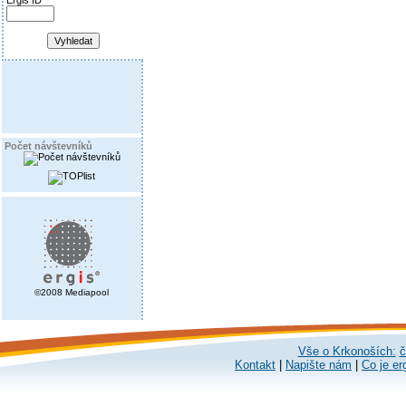
Ergis ID
Počet návštevníků
©2008 Mediapool
Vše o Krkonoších:
č
Kontakt
|
Napište nám
|
Co je er