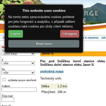
This website uses cookies
Na tomto webu zpracováváme cookies potřebné
pro jeho fungování a analytiku, v případě udělení
souhlasu také cookies pro účely cílení reklamy.
I agree
I disagree
O regionu
Aktivně
Relax
Vaše dovolená
Ubytování
Hledej & objednej
Jak
Read more
ergis.cz
>
Aktivně
> Javor II.
Najděte si:
sjezdovka
Typ trati
Javor II.
Z
Pec pod Sněžkou horní stanice vleku
Sněžkou dolní stanice vleku Javor II.
Do
podrobná mapa
Technický sníh.
vyhledat pouze otevřené
Délka
1.2 km
Fulltext
Převýšení
246 m
Číslo trati