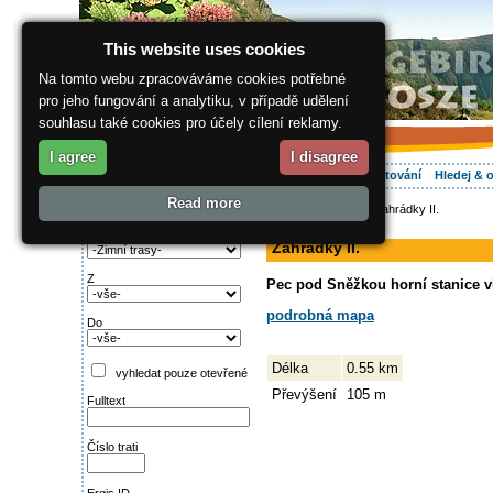
This website uses cookies
Na tomto webu zpracováváme cookies potřebné
pro jeho fungování a analytiku, v případě udělení
souhlasu také cookies pro účely cílení reklamy.
I agree
I disagree
O regionu
Aktivně
Relax
Vaše dovolená
Ubytování
Hledej & 
Read more
ergis.cz
>
Aktivně
> Zahrádky II.
Najděte si:
sjezdovka
Typ trati
Zahrádky II.
Z
Pec pod Sněžkou horní stanice vl
podrobná mapa
Do
Délka
0.55 km
vyhledat pouze otevřené
Převýšení
105 m
Fulltext
Číslo trati