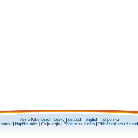
Vše o Krkonoších:
česky
|
deutsch
|
english
|
po polsku
ontakt
|
Napište nám
|
Co je ergis
|
Přidejte se k nám
|
Přihlášení pro uživate