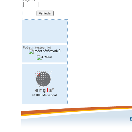
Ergis ID
Počet návštevníků
©2008 Mediapool
K