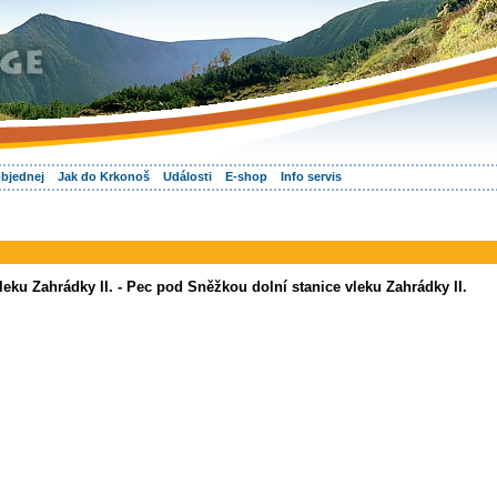
objednej
Jak do Krkonoš
Události
E-shop
Info servis
eku Zahrádky II. - Pec pod Sněžkou dolní stanice vleku Zahrádky II.