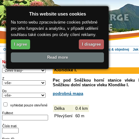
This website uses cookies
Na tomto webu zpracováváme cookies potřebné
pro jeho fungování a analytiku, v případě udělení
souhlasu také cookies pro účely cílení reklamy.
I agree
I disagree
O regionu
Aktivně
Relax
Vaše dovolená
Ubytování
Hledej & objednej
Jak
Read more
ergis.cz
>
Aktivně
> Klondike I.
Najděte si:
sjezdovka
Typ trati
Klondike I.
Z
Pec pod Sněžkou horní stanice vleku 
Sněžkou dolní stanice vleku Klondike I.
Do
podrobná mapa
vyhledat pouze otevřené
Délka
0.4 km
Fulltext
Převýšení
60 m
Číslo trati