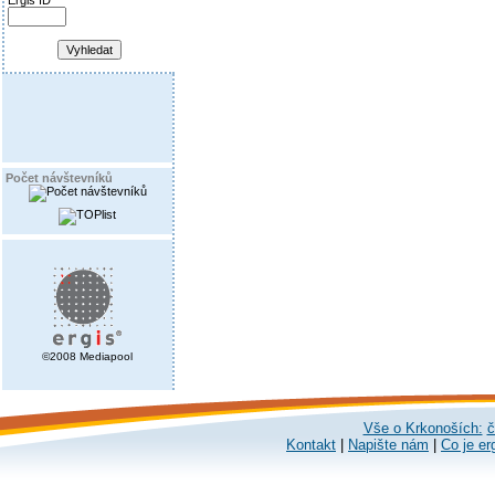
Ergis ID
Počet návštevníků
©2008 Mediapool
Vše o Krkonoších:
č
Kontakt
|
Napište nám
|
Co je er