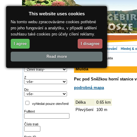
This website uses cookies
Na tomto webu zpracováváme cookies potřebné
pro jeho fungování a analytiku, v případě udělení
souhlasu také cookies pro účely cílení reklamy.
I agree
I disagree
O regionu
Aktivně
Relax
Vaše dovolená
Ubytování
Hledej & 
Read more
ergis.cz
>
Aktivně
> Mulda
Najděte si:
sjezdovka
Typ trati
Mulda
Z
Pec pod Sněžkou horní stanice v
podrobná mapa
Do
Délka
0.65 km
vyhledat pouze otevřené
Převýšení
100 m
Fulltext
Číslo trati