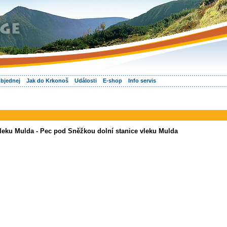
objednej
Jak do Krkonoš
Události
E-shop
Info servis
leku Mulda - Pec pod Sněžkou dolní stanice vleku Mulda