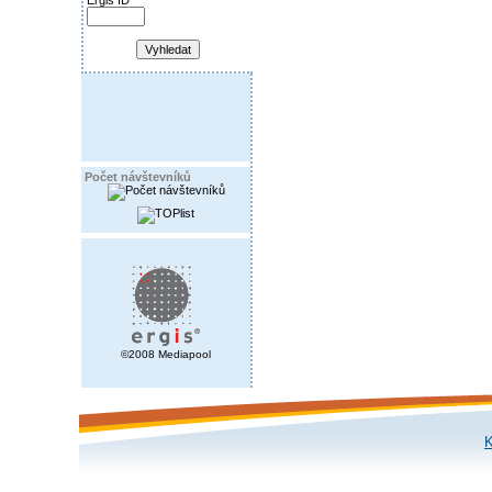
Ergis ID
Počet návštevníků
©2008 Mediapool
K