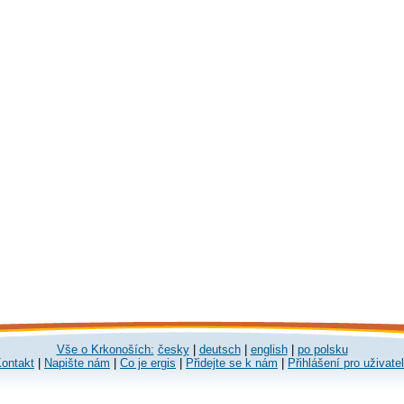
Vše o Krkonoších:
česky
|
deutsch
|
english
|
po polsku
ontakt
|
Napište nám
|
Co je ergis
|
Přidejte se k nám
|
Přihlášení pro uživate