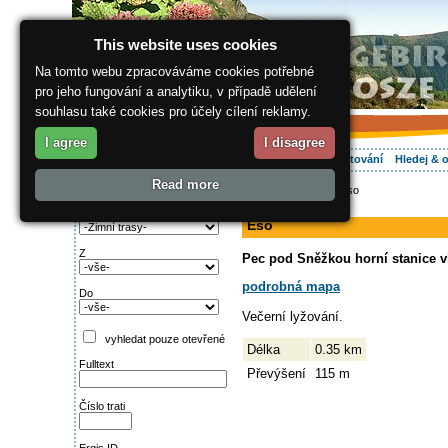
This website uses cookies
Na tomto webu zpracováváme cookies potřebné
pro jeho fungování a analytiku, v případě udělení
souhlasu také cookies pro účely cílení reklamy.
I agree
I disagree
O regionu
Aktivně
Relax
Vaše dovolená
Ubytování
Hledej & 
Read more
ergis.cz
>
Aktivně
> Eso
Najděte si:
sjezdovka
Typ trati
Eso
Z
Pec pod Sněžkou horní stanice v
podrobná mapa
Do
Večerní lyžování.
vyhledat pouze otevřené
Délka
0.35 km
Fulltext
Převýšení
115 m
Číslo trati