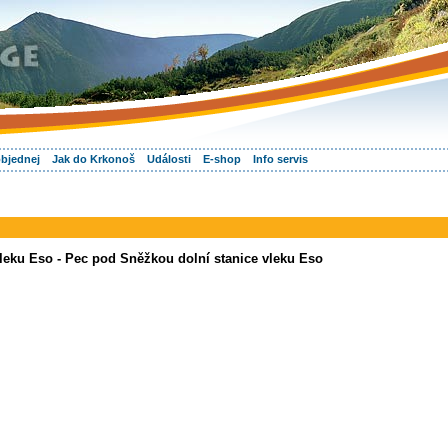
objednej
Jak do Krkonoš
Události
E-shop
Info servis
leku Eso - Pec pod Sněžkou dolní stanice vleku Eso