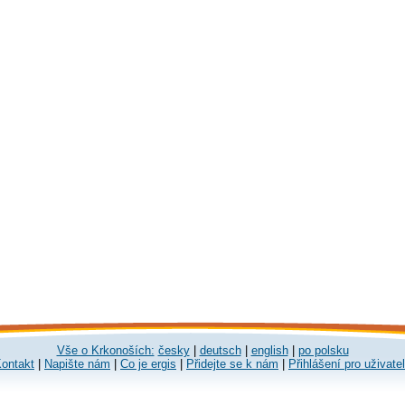
Vše o Krkonoších:
česky
|
deutsch
|
english
|
po polsku
ontakt
|
Napište nám
|
Co je ergis
|
Přidejte se k nám
|
Přihlášení pro uživate