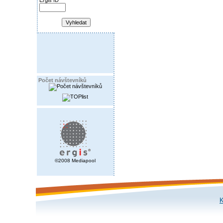
Ergis ID
Počet návštevníků
©2008 Mediapool
K