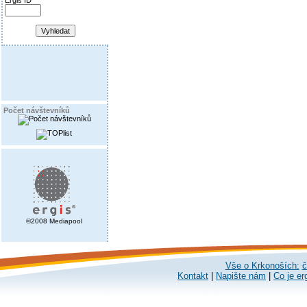
Ergis ID
Počet návštevníků
©2008 Mediapool
Vše o Krkonoších:
č
Kontakt
|
Napište nám
|
Co je er