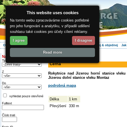
This website uses cookies
Na tomto webu zpracováváme cookies potřebné
pro jeho fungování a analytiku, v případě udělení
souhlasu také cookies pro účely cílení reklamy.
I agree
I disagree
O regionu
Aktivně
Relax
Vaše dovolená
Ubytování
Hledej & objednej
Jak
Read more
ergis.cz
>
Aktivně
> Černá
Najděte si:
sjezdovka
Typ trati
Černá
Z
Rokytnice nad Jizerou horní stanice vleku
Jizerou dolní stanice vleku Montaz
Do
podrobná mapa
vyhledat pouze otevřené
Délka
1 km
Fulltext
Převýšení
330 m
Číslo trati