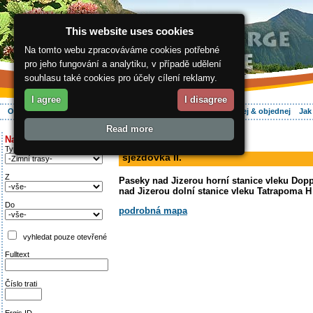
This website uses cookies
Na tomto webu zpracováváme cookies potřebné
pro jeho fungování a analytiku, v případě udělení
souhlasu také cookies pro účely cílení reklamy.
I agree
I disagree
O regionu
Aktivně
Relax
Vaše dovolená
Ubytování
Hledej & objednej
Jak
Read more
ergis.cz
>
Aktivně
> sjezdovka II.
Najděte si:
sjezdovka
Typ trati
sjezdovka II.
Z
Paseky nad Jizerou horní stanice vleku Dop
nad Jizerou dolní stanice vleku Tatrapoma H
Do
podrobná mapa
vyhledat pouze otevřené
Fulltext
Číslo trati