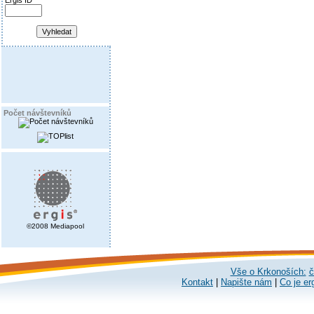
Ergis ID
Počet návštevníků
©2008 Mediapool
Vše o Krkonoších:
č
Kontakt
|
Napište nám
|
Co je er