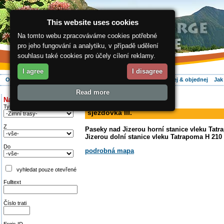
This website uses cookies
Na tomto webu zpracováváme cookies potřebné
pro jeho fungování a analytiku, v případě udělení
souhlasu také cookies pro účely cílení reklamy.
I agree
I disagree
O regionu
Aktivně
Relax
Vaše dovolená
Ubytování
Hledej & objednej
Jak
Read more
ergis.cz
>
Aktivně
> sjezdovka III.
Najděte si:
sjezdovka
Typ trati
sjezdovka III.
Z
Paseky nad Jizerou horní stanice vleku Tatr
Jizerou dolní stanice vleku Tatrapoma H 210
Do
podrobná mapa
vyhledat pouze otevřené
Fulltext
Číslo trati