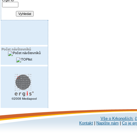
Ergis ID
Počet návštevníků
©2008 Mediapool
Vše o Krkonoších:
č
Kontakt
|
Napište nám
|
Co je er