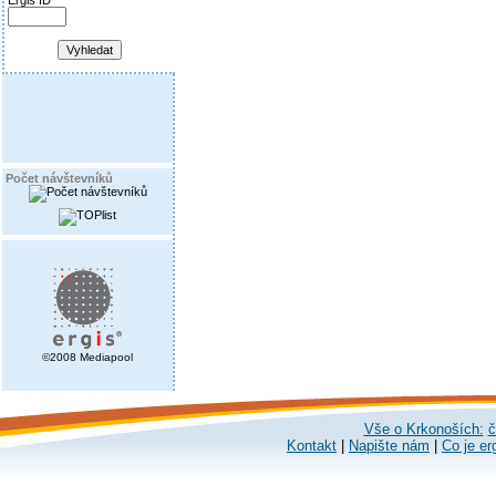
Ergis ID
Počet návštevníků
©2008 Mediapool
Vše o Krkonoších:
č
Kontakt
|
Napište nám
|
Co je er