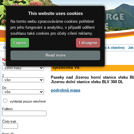
This website uses cookies
Na tomto webu zpracováváme cookies potřebné
pro jeho fungování a analytiku, v případě udělení
souhlasu také cookies pro účely cílení reklamy.
I agree
I disagree
O regionu
Aktivně
Relax
Vaše dovolená
Ubytování
Hledej & objednej
Jak
Read more
ergis.cz
>
Aktivně
> sjezdovka VII.
Najděte si:
sjezdovka
Typ trati
sjezdovka VII.
Z
Paseky nad Jizerou horní stanice vleku 
Jizerou dolní stanice vleku BLV 300 DL
Do
podrobná mapa
vyhledat pouze otevřené
Fulltext
Číslo trati