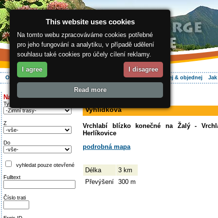
This website uses cookies
Na tomto webu zpracováváme cookies potřebné
pro jeho fungování a analytiku, v případě udělení
souhlasu také cookies pro účely cílení reklamy.
I agree
I disagree
O regionu
Aktivně
Relax
Vaše dovolená
Ubytování
Hledej & objednej
Jak
Read more
ergis.cz
>
Aktivně
> Vyhlídková
Najděte si:
sjezdovka
Typ trati
Vyhlídková
Z
Vrchlabí blízko konečné na Žalý - Vrchl
Herlíkovice
Do
podrobná mapa
vyhledat pouze otevřené
Délka
3 km
Fulltext
Převýšení
300 m
Číslo trati