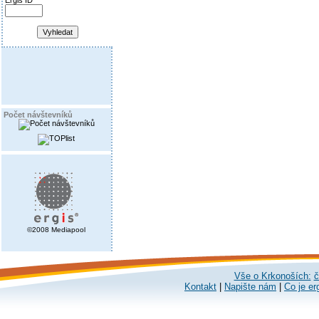
Ergis ID
Počet návštevníků
©2008 Mediapool
Vše o Krkonoších:
č
Kontakt
|
Napište nám
|
Co je er