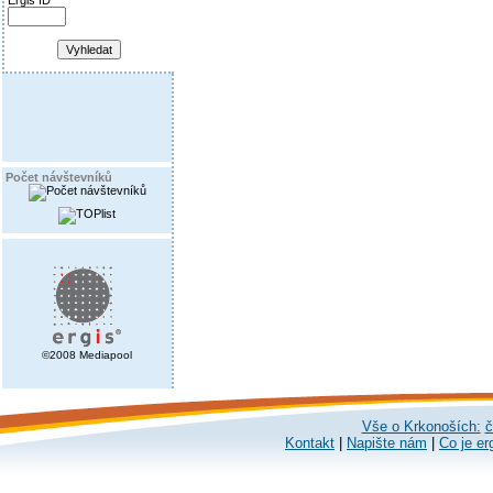
Ergis ID
Počet návštevníků
©2008 Mediapool
Vše o Krkonoších:
č
Kontakt
|
Napište nám
|
Co je er