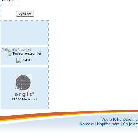
Ergis ID
Počet návštevníků
©2008 Mediapool
Vše o Krkonoších:
č
Kontakt
|
Napište nám
|
Co je er