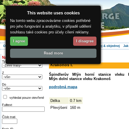
This website uses cookies
Na tomto webu zpracováváme cookies potřebné
pro jeho fungování a analytiku, v případě udělení
souhlasu také cookies pro účely cílení reklamy.
I agree
I disagree
O regionu
Aktivně
Relax
Vaše dovolená
Ubytování
Hledej & objednej
Jak
Read more
ergis.cz
>
Aktivně
> Krakonoš I.
Najděte si:
sjezdovka
Typ trati
Krakonoš I.
Z
Špindlerův Mlýn horní stanice vleku 
Mlýn dolní stanice vleku Krakonoš
Do
podrobná mapa
vyhledat pouze otevřené
Délka
0.7 km
Fulltext
Převýšení
160 m
Číslo trati