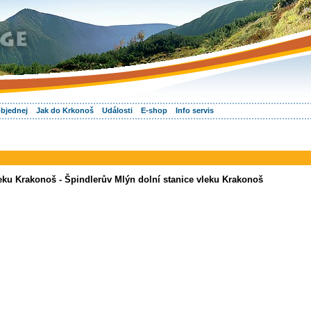
objednej
Jak do Krkonoš
Události
E-shop
Info servis
eku Krakonoš - Špindlerův Mlýn dolní stanice vleku Krakonoš