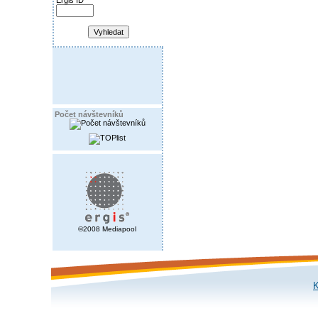
Ergis ID
Počet návštevníků
©2008 Mediapool
K