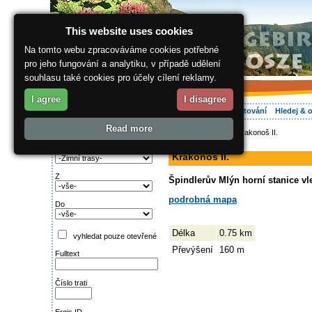
This website uses cookies
Na tomto webu zpracováváme cookies potřebné
pro jeho fungování a analytiku, v případě udělení
souhlasu také cookies pro účely cílení reklamy.
I agree
I disagree
O regionu
Aktivně
Relax
Vaše dovolená
Ubytování
Hledej & 
Read more
ergis.cz
>
Aktivně
> Krakonoš II.
Najděte si:
sjezdovka
Typ trati
Krakonoš II.
Z
Špindlerův Mlýn horní stanice vl
podrobná mapa
Do
Délka
0.75 km
vyhledat pouze otevřené
Převýšení
160 m
Fulltext
Číslo trati