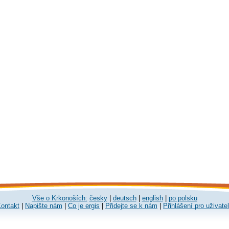
Vše o Krkonoších:
česky
|
deutsch
|
english
|
po polsku
ontakt
|
Napište nám
|
Co je ergis
|
Přidejte se k nám
|
Přihlášení pro uživate