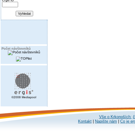
Ergis ID
Počet návštevníků
©2008 Mediapool
Vše o Krkonoších:
č
Kontakt
|
Napište nám
|
Co je er