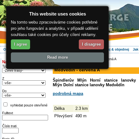
This website uses cookies
Na tomto webu zpracováváme cookies potřebné
pro jeho fungování a analytiku, v případě udělení
souhlasu také cookies pro účely cílení reklamy.
I agree
I disagree
O regionu
Aktivně
Relax
Vaše dovolená
Ubytování
Hledej & objednej
Jak
Read more
ergis.cz
>
Aktivně
> Medvědín - červená A
Najděte si:
sjezdovka
Typ trati
Medvědín - červená A
Z
Špindlerův Mlýn Horní stanice lanovky
Mlýn Dolní stanice lanovky Medvědín
Do
podrobná mapa
vyhledat pouze otevřené
Délka
2.3 km
Fulltext
Převýšení
490 m
Číslo trati