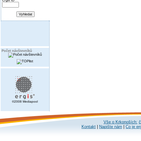
Ergis ID
Počet návštevníků
©2008 Mediapool
Vše o Krkonoších:
č
Kontakt
|
Napište nám
|
Co je er