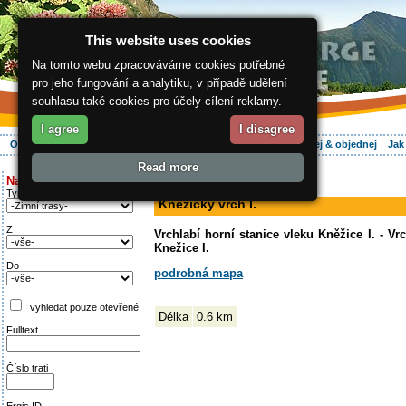
This website uses cookies
Na tomto webu zpracováváme cookies potřebné
pro jeho fungování a analytiku, v případě udělení
souhlasu také cookies pro účely cílení reklamy.
I agree
I disagree
O regionu
Aktivně
Relax
Vaše dovolená
Ubytování
Hledej & objednej
Jak
Read more
ergis.cz
>
Aktivně
> Kněžický vrch I.
Najděte si:
sjezdovka
Typ trati
Kněžický vrch I.
Z
Vrchlabí horní stanice vleku Kněžice I. - Vr
Knežice I.
Do
podrobná mapa
vyhledat pouze otevřené
Délka
0.6 km
Fulltext
Číslo trati