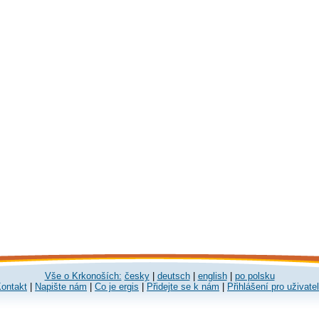
Vše o Krkonoších:
česky
|
deutsch
|
english
|
po polsku
ontakt
|
Napište nám
|
Co je ergis
|
Přidejte se k nám
|
Přihlášení pro uživate