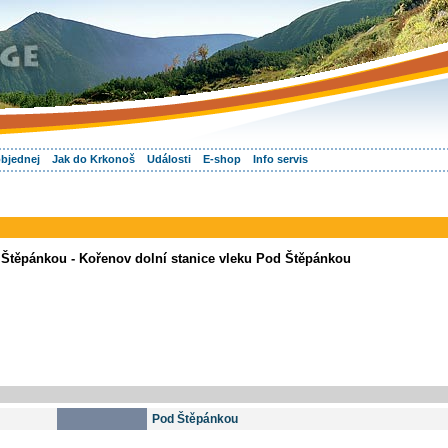
objednej
Jak do Krkonoš
Události
E-shop
Info servis
 Štěpánkou - Kořenov dolní stanice vleku Pod Štěpánkou
Pod Štěpánkou