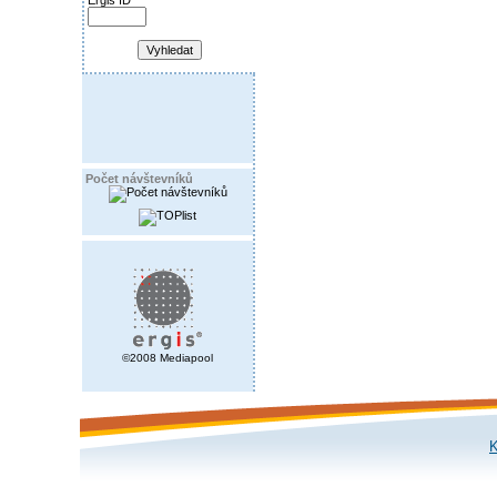
Ergis ID
Počet návštevníků
©2008 Mediapool
K