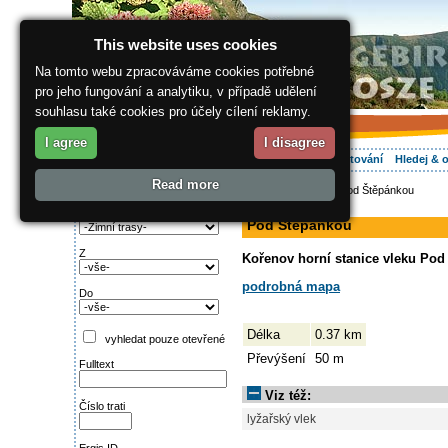
This website uses cookies
Na tomto webu zpracováváme cookies potřebné
pro jeho fungování a analytiku, v případě udělení
souhlasu také cookies pro účely cílení reklamy.
I agree
I disagree
O regionu
Aktivně
Relax
Vaše dovolená
Ubytování
Hledej & 
Read more
ergis.cz
>
Aktivně
> Pod Štěpánkou
Najděte si:
sjezdovka
Typ trati
Pod Štěpánkou
Z
Kořenov horní stanice vleku Pod
podrobná mapa
Do
Délka
0.37 km
vyhledat pouze otevřené
Převýšení
50 m
Fulltext
Viz též:
Číslo trati
lyžařský vlek