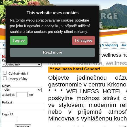
This website uses cookies
Na tomto webu zpracováváme cookies potřebné
pro jeho fungování a analytiku, v případě udělení
souhlasu také cookies pro účely cílení reklamy.
I agree
I disagree
O regionu
Aktivně
Relax
Vaše dovolená
Ubytování
Hledej & objednej
Jak
Read more
ergis.cz
>
Aktivně
> *** wellness h
Najděte si:
Kategorie
hotel ***, restaurace, wellnes
*** wellness hotel Gendorf
Cyklisté vítáni
Objevte jedinečnou oá
Rodiny vítány
gastronomie v centru Krkonoš
Město
* * * WELLNESS HOTEL
a okolí do
km
poskytne možnost strávit c
Fulltext
ve stylovém, moderním rel
nebo v příjemné atmosfé
Ergis ID
Mincovna s vyhlášenou kuch