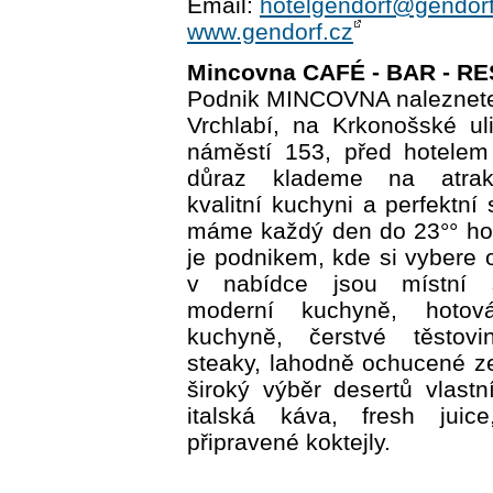
Email:
hotelgendorf@gendorf
www.gendorf.cz
Mincovna CAFÉ - BAR - 
Podnik MINCOVNA naleznete
Vrchlabí, na Krkonošské ul
náměstí 153, před hotelem
důraz klademe na atrakti
kvalitní kuchyni a perfektní
máme každý den do 23°° h
je podnikem, kde si vybere
v nabídce jsou místní spe
moderní kuchyně, hotov
kuchyně, čerstvé těstovi
steaky, lahodně ochucené ze
široký výběr desertů vlastn
italská káva, fresh juice
připravené koktejly.