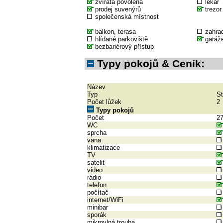
zvířata povolena
lékař
prodej suvenýrů
trezor
společenská místnost
balkon, terasa
zahra
hlídané parkoviště
garáž
bezbariérový přístup
Typy pokojů & Ceník:
Název
Typ
St
Počet lůžek
2
Typy pokojů
Počet
2
WC
sprcha
vana
klimatizace
TV
satelit
video
rádio
telefon
počítač
internet/WiFi
minibar
sporák
mikrovlná trouba