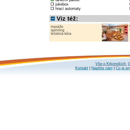
jukebox
hrací automaty
Viz též:
masáže
spinning
léčebná kůra
Vše o Krkonoších:
č
Kontakt
|
Napište nám
|
Co je er