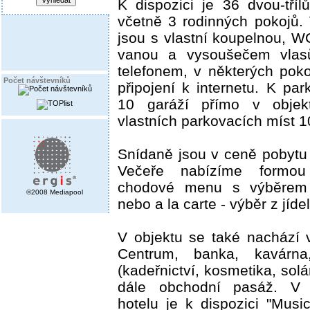
K dispozici je 36 dvou-tří
včetně 3 rodinných pokojů.
jsou s vlastní koupelnou, 
vanou a vysoušečem vlasů
telefonem, v některých pok
Počet návštevníků
připojení k internetu. K pa
10 garáží přímo v obje
vlastních parkovacích míst 1
Snídaně jsou v ceně pobytu 
Večeře nabízíme formou
chodové menu s výběrem h
©2008 Mediapool
nebo a la carte - výběr z jídel
V objektu se také nachází 
Centrum, banka, kavárna
(kadeřnictví, kosmetika, sol
dále obchodní pasáž. V t
hotelu je k dispozici "Mus