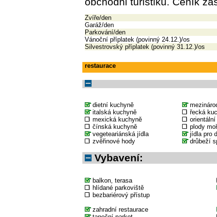
obchodni turistiku. Ceník z
Zvíře/den
Garáž/den
Parkování/den
Vánoční příplatek (povinný 24.12.)/os
Silvestrovský příplatek (povinný 31.12.)/os
restaurace
dietní kuchyně
mezináro
italská kuchyně
řecká ku
mexická kuchyně
orientáln
čínská kuchyně
plody mo
vegeteariánská jídla
jídla pro 
zvěřinové hody
drůbeží s
Vybavení:
balkon, terasa
hlídané parkoviště
bezbariérový přístup
zahradní restaurace
taneční parket