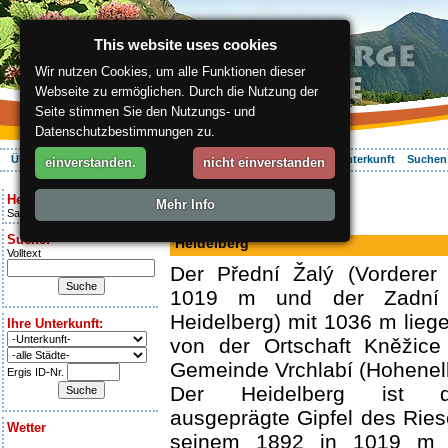
This website uses cookies
Wir nutzen Cookies, um alle Funktionen dieser
Webseite zu ermöglichen. Durch die Nutzung der
Seite stimmen Sie den Nutzungs- und
Datenschutzbestimmungen zu.
Über die Region
Aktiv Erleben
Entspannung
Ihr Urlaub
Unterkunft
Suchen
einverstanden.
nicht einverstanden
ergis.cz
> Heidelberg
Heute ist:
Mehr Info
Saturday 8.08.2026
Berg
Suche:
Heidelberg
Volltext
Der Přední Žalý (Vorderer 
1019 m und der Zadní Ž
Heidelberg) mit 1036 m lieg
Ihre Unterkunft:
von der Ortschaft Kněžice 
Gemeinde Vrchlabí (Hohenelb
Ergis ID-Nr.
Der Heidelberg ist di
ausgeprägte Gipfel des Rie
Wetter
seinem 1892 in 1019 m 