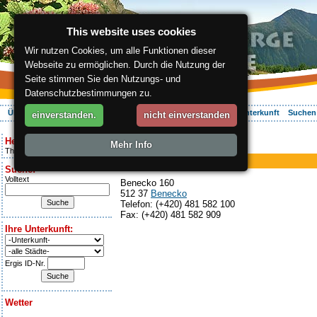
This website uses cookies
Wir nutzen Cookies, um alle Funktionen dieser
Webseite zu ermöglichen. Durch die Nutzung der
Seite stimmen Sie den Nutzungs- und
Datenschutzbestimmungen zu.
Über die Region
Aktiv Erleben
Entspannung
Ihr Urlaub
Unterkunft
Suchen
einverstanden.
nicht einverstanden
ergis.cz
> Hotel Žalý
Heute ist:
Mehr Info
Hotel, Restaurant
Thursday 6.08.2026
Hotel Žalý
Suche:
Volltext
Benecko 160
512 37
Benecko
Telefon: (+420) 481 582 100
Fax: (+420) 481 582 909
Ihre Unterkunft:
Ergis ID-Nr.
Wetter