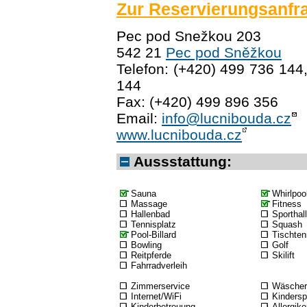
Zur Reservierungsanfr
Pec pod Snežkou 203
542 21
Pec pod Sněžkou
Telefon: (+420) 499 736 144
144
Fax: (+420) 499 896 356
Email:
info@lucnibouda.cz
www.lucnibouda.cz
Aussstattung:
Sauna
Whirlpoo
Massage
Fitness
Hallenbad
Sporthal
Tennisplatz
Squash
Pool-Billard
Tischten
Bowling
Golf
Reitpferde
Skilift
Fahrradverleih
Zimmerservice
Wäscher
Internet/WiFi
Kindersp
Kinderbetreuung
Allergike