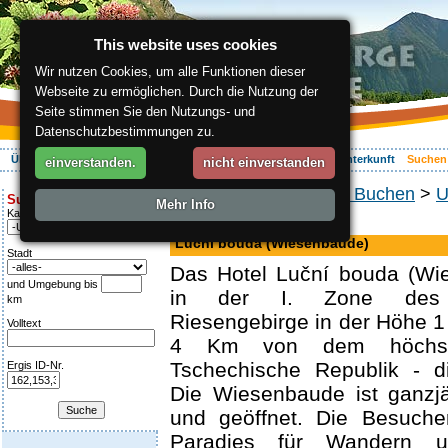
This website uses cookies
Wir nutzen Cookies, um alle Funktionen dieser
Webseite zu ermöglichen. Durch die Nutzung der
Seite stimmen Sie den Nutzungs- und
Datenschutzbestimmungen zu.
Über die Region
Aktiv Erleben
Entspannung
Ihr Urlaub
Unterkunft
Suchen
einverstanden.
nicht einverstanden
ergis.cz
>
Suchen und Buchen
>
U
Suche:
Mehr Info
Kategorie
Hotel
Luční bouda (Wiesenbaude)
Stadt
Das Hotel Luční bouda (Wie
und Umgebung bis
in der I. Zone des N
km
Riesengebirge in der Höhe 1
Volltext
4 Km von dem höchst
Tschechische Republik - d
Ergis ID-Nr.
Die Wiesenbaude ist ganzjä
und geöffnet. Die Besucher
Paradies für Wandern 