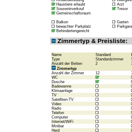
Haustiere erlaubt
Arzt
Souvenirverkouf
Tresor
Gemeinschaftsraum
Balkon
Garten
bewachter Parkplatz
Parkgar
Behindertengerecht
Zimmertyp & Preisliste:
Name
Standard
Type
Standardzimmer
Anzahl der Betten
2
Zimmertyp
Anzahl der Zimmer
12
WC
Dusche
Badewanne
Klimaanlage
TV
Satelliten-TV
Video
Radio
Telefon
Computer
Internet/WiFi
Minibar
Herd