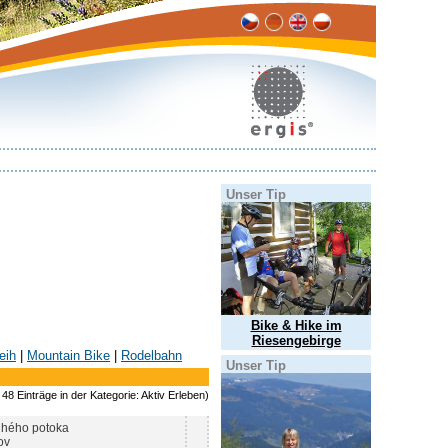
Unser Tip
Bike & Hike im
Riesengebirge
eih
|
Mountain Bike
|
Rodelbahn
Unser Tip
48 Einträge in der Kategorie: Aktiv Erleben)
uhého potoka
ov