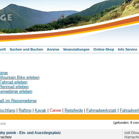
unft
Suchen und Buchen
Anreise
Veranstaltungen
Online-Shop
Info Service
birge
Mountain Bike erleben
Fahrrad erleben
Rennrad erleben
sengebirge erleben
aß im Riesengebirge
ischfang
|
Rafting
|
Kayak
|
Canoe
|
Reitpferde
|
Fahrradwerkstatt
|
Fahradverl
(gefunden: 8 von 
iste
uhy potok - Ein- und Ausstiegsplatz
ústí Dlo
rachov
Harrach