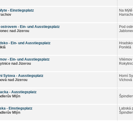
yte - Einstiegsplatz
Na Mýtě
rachov
Harrach
 ostrovem - Ein- und Ausstiegsplatz
Pod ost
lonec nad Jizerou
Jablonec
dsko - Ein- und Ausstiegsplatz
Hradsko 
iklá
Poniklá
emov - Ein- und Ausstiegsplatz
Vilémov
ytnice nad Jizerou
Rokytnic
ni Sytova - Ausstiegsplatz
Horní Sy
hová nad Jizerou
Víchová 
acka - Ausstiegsplatz
ndlerův Mlýn
Špindler
ka - Einstiegsplatz
Labská 
ndlerův Mlýn
Špindler