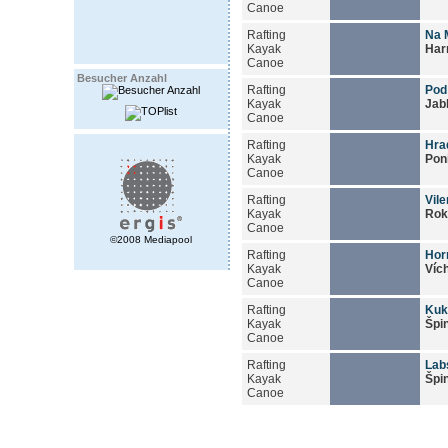
Canoe
Rafting
Na M
Kayak
Har
Canoe
Besucher Anzahl
Rafting
Pod
Kayak
Jab
Canoe
Rafting
Hra
Kayak
Pon
Canoe
Rafting
Vil
Kayak
Rok
Canoe
©2008 Mediapool
Rafting
Hor
Kayak
Víc
Canoe
Rafting
Kuk
Kayak
Špi
Canoe
Rafting
Labs
Kayak
Špi
Canoe