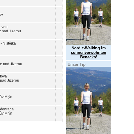
ov
rovem
 nad Jizerou
- Nístějka
Nordic-Walking im
sonnenverwöhnten
Benecko!
e nad Jizerou
Unser Tip
tová
nad Jizerou
ův Mlýn
přehrada
ův Mlýn