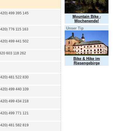
+420) 499 395 145
Mountain Bike -
Wochenende!
Unser Tip
+420) 776 115 163
+420) 499 441 502
420 603 118 262
Bike & Hike im
Riesengebirge
+420) 481 522 830
+420) 499 440 109
+420) 499 434 218
+420) 499 771 121
+420) 481 582 819