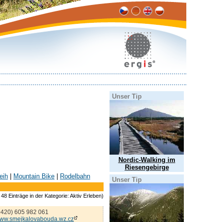
Unser Tip
Nordic-Walking im
Riesengebirge
eih
|
Mountain Bike
|
Rodelbahn
Unser Tip
48 Einträge in der Kategorie: Aktiv Erleben)
+420) 605 982 061
ww.smejkalovabouda.wz.cz