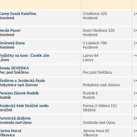
Camp Svatá Kateřina
Chotěvice 326
(
Hostinné
Hostinné
Herák Pavel
Dolní Olešnice 105
(
Hostinné
Hostinné
Stránská Dana
V Lipkách 798
(
Hostinné
Hostinné
Vyjížďky na koni - Čeněk Jón
Lánov 84
+
Lánov
Lánov
Bouda SEVERKA
Pec pod Sněžkou
Pec pod Sněžkou
Jízdárna a Jezdecká škola
(
Rokytnice nad Jizerou
Rokytnice nad Jizerou
Pension Zámek Rudník
Rudník 6
(
Rudník
Rudník
Jezdecký klub Strážné sedlo
Farma U Viktora 151
(
Strážné
Strážné
Turistická jízdárna
(
Svoboda nad Úpou
Svoboda nad Úpou
Farma Hucul
Janova Hora 92
(
Vítkovice
Vítkovice