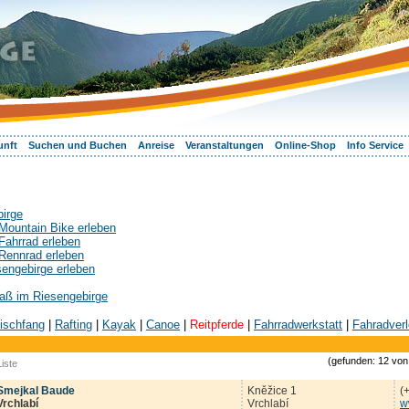
unft
Suchen und Buchen
Anreise
Veranstaltungen
Online-Shop
Info Service
birge
Mountain Bike erleben
Fahrrad erleben
Rennrad erleben
sengebirge erleben
aß im Riesengebirge
ischfang
|
Rafting
|
Kayak
|
Canoe
|
Reitpferde
|
Fahrradwerkstatt
|
Fahradverl
(gefunden: 12 von 
iste
Smejkal Baude
Kněžice 1
(
Vrchlabí
Vrchlabí
w