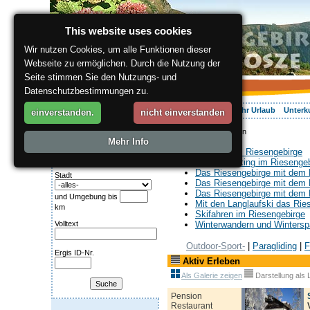
This website uses cookies
Wir nutzen Cookies, um alle Funktionen dieser
Webseite zu ermöglichen. Durch die Nutzung der
Seite stimmen Sie den Nutzungs- und
Datenschutzbestimmungen zu.
Über die Region
Aktiv Erleben
Entspannung
Ihr Urlaub
Unterk
einverstanden.
nicht einverstanden
ergis.cz
> Aktiv Erleben
Suche:
Mehr Info
Kategorie
Wandern im Riesengebirge
Nordic Walking im Riesenge
Das Riesengebirge mit dem 
Stadt
Das Riesengebirge mit dem 
Das Riesengebirge mit dem 
und Umgebung bis
Mit den Langlaufski das Rie
km
Skifahren im Riesengebirge
Volltext
Winterwandern und Wintersp
Outdoor-Sport-
|
Paragliding
|
F
Ergis ID-Nr.
Aktiv Erleben
Als Galerie zeigen
Darstellung als L
Pension
Restaurant