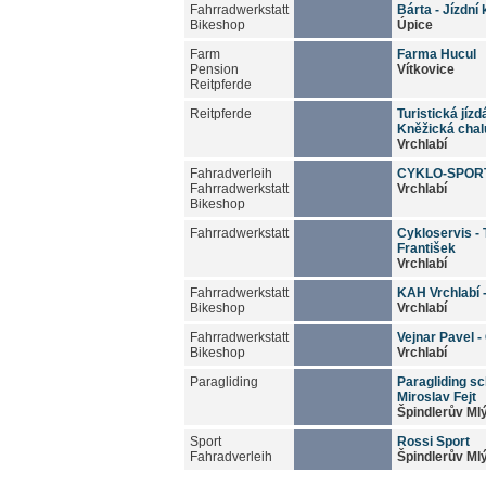
Fahrradwerkstatt
Bárta - Jízdní 
Bikeshop
Úpice
Farm
Farma Hucul
Pension
Vítkovice
Reitpferde
Reitpferde
Turistická jíz
Kněžická cha
Vrchlabí
Fahradverleih
CYKLO-SPOR
Fahrradwerkstatt
Vrchlabí
Bikeshop
Fahrradwerkstatt
Cykloservis - 
František
Vrchlabí
Fahrradwerkstatt
KAH Vrchlabí -
Bikeshop
Vrchlabí
Fahrradwerkstatt
Vejnar Pavel -
Bikeshop
Vrchlabí
Paragliding
Paragliding sc
Miroslav Fejt
Špindlerův Ml
Sport
Rossi Sport
Fahradverleih
Špindlerův Ml