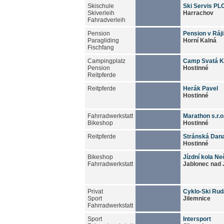
Skischule
Ski Servis PL
Skiverleih
Harrachov
Fahradverleih
Pension
Pension v Ráji
Paragliding
Horní Kalná
Fischfang
Campingplatz
Camp Svatá K
Pension
Hostinné
Reitpferde
Reitpferde
Herák Pavel
Hostinné
Fahrradwerkstatt
Marathon s.r.o
Bikeshop
Hostinné
Reitpferde
Stránská Dan
Hostinné
Bikeshop
Jízdní kola N
Fahrradwerkstatt
Jablonec nad 
Privat
Cyklo-Ski Rud
Sport
Jilemnice
Fahrradwerkstatt
Sport
Intersport