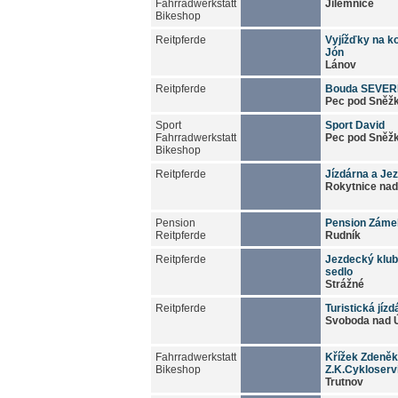
Fahrradwerkstatt
Jilemnice
Bikeshop
Reitpferde
Vyjížďky na k
Jón
Lánov
Reitpferde
Bouda SEVE
Pec pod Sněž
Sport
Sport David
Fahrradwerkstatt
Pec pod Sněž
Bikeshop
Reitpferde
Jízdárna a Je
Rokytnice nad
Pension
Pension Záme
Reitpferde
Rudník
Reitpferde
Jezdecký klub
sedlo
Strážné
Reitpferde
Turistická jíz
Svoboda nad 
Fahrradwerkstatt
Křížek Zdeněk
Bikeshop
Z.K.Cykloserv
Trutnov