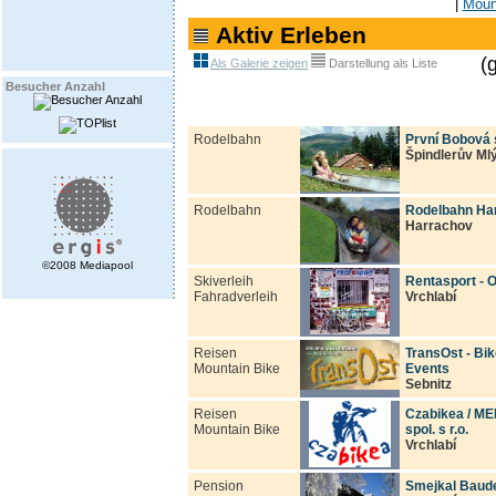
|
Moun
Aktiv Erleben
(
Als Galerie zeigen
Darstellung als Liste
Besucher Anzahl
Rodelbahn
První Bobová s
Špindlerův Ml
Rodelbahn
Rodelbahn Ha
Harrachov
©2008 Mediapool
Skiverleih
Rentasport - 
Fahradverleih
Vrchlabí
Reisen
TransOst - Bik
Mountain Bike
Events
Sebnitz
Reisen
Czabikea / M
Mountain Bike
spol. s r.o.
Vrchlabí
Pension
Smejkal Baud