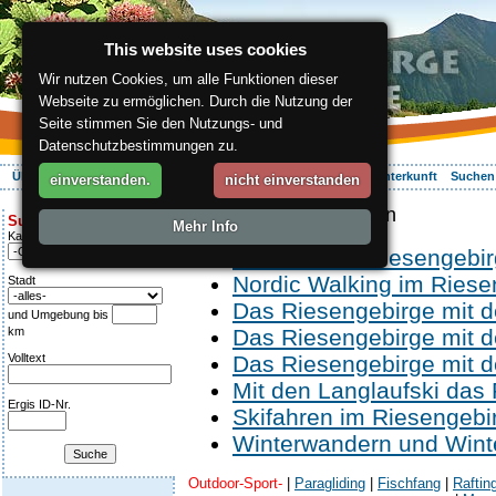
This website uses cookies
Wir nutzen Cookies, um alle Funktionen dieser
Webseite zu ermöglichen. Durch die Nutzung der
Seite stimmen Sie den Nutzungs- und
Datenschutzbestimmungen zu.
Über die Region
Aktiv Erleben
Entspannung
Ihr Urlaub
Unterkunft
Suchen
einverstanden.
nicht einverstanden
ergis.cz
> Aktiv Erleben
Suche:
Mehr Info
Kategorie
Wandern im Riesengebi
Nordic Walking im Riese
Stadt
Das Riesengebirge mit 
und Umgebung bis
km
Das Riesengebirge mit 
Volltext
Das Riesengebirge mit 
Mit den Langlaufski das
Ergis ID-Nr.
Skifahren im Riesengebi
Winterwandern und Wint
Outdoor-Sport-
|
Paragliding
|
Fischfang
|
Raftin