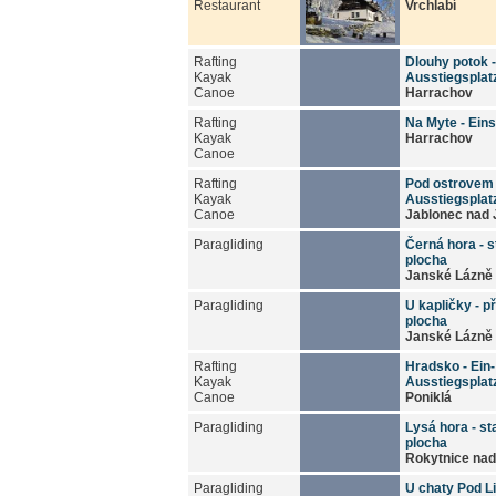
Restaurant
Vrchlabí
Rafting
Dlouhy potok -
Kayak
Ausstiegsplat
Canoe
Harrachov
Rafting
Na Myte - Eins
Kayak
Harrachov
Canoe
Rafting
Pod ostrovem 
Kayak
Ausstiegsplat
Canoe
Jablonec nad 
Paragliding
Černá hora - s
plocha
Janské Lázně
Paragliding
U kapličky - p
plocha
Janské Lázně
Rafting
Hradsko - Ein-
Kayak
Ausstiegsplat
Canoe
Poniklá
Paragliding
Lysá hora - st
plocha
Rokytnice nad
Paragliding
U chaty Pod Li