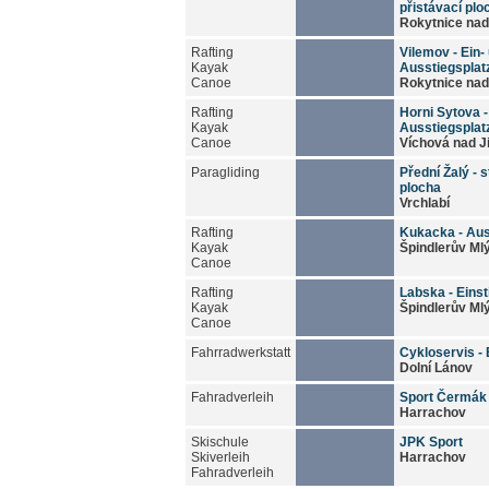
přistávací plo
Rokytnice nad
Rafting
Vilemov - Ein-
Kayak
Ausstiegsplat
Canoe
Rokytnice nad
Rafting
Horni Sytova -
Kayak
Ausstiegsplat
Canoe
Víchová nad J
Paragliding
Přední Žalý - 
plocha
Vrchlabí
Rafting
Kukacka - Aus
Kayak
Špindlerův Ml
Canoe
Rafting
Labska - Einst
Kayak
Špindlerův Ml
Canoe
Fahrradwerkstatt
Cykloservis -
Dolní Lánov
Fahradverleih
Sport Čermák
Harrachov
Skischule
JPK Sport
Skiverleih
Harrachov
Fahradverleih