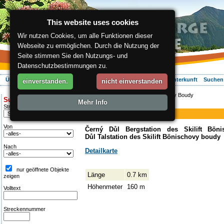
This website uses cookies
Wir nutzen Cookies, um alle Funktionen dieser
Webseite zu ermöglichen. Durch die Nutzung der
Seite stimmen Sie den Nutzungs- und
Datenschutzbestimmungen zu.
Über die Region
Aktiv Erleben
Entspannung
Ihr Urlaub
Unterkunft
Suchen
einverstanden.
nicht einverstanden
ergis.cz
>
Aktiv Erleben
> Bönischovy Boudy
Suche:
Mehr Info
Piste
Streckentipp
Bönischovy Boudy
Von
Černý Důl Bergstation des Skilift Bön
Důl Talstation des Skilift Bönischovy boudy
Nach
Detailkarte
nur geöffnete Objekte
Länge
0.7 km
zeigen
Höhenmeter
160 m
Volltext
Streckennummer